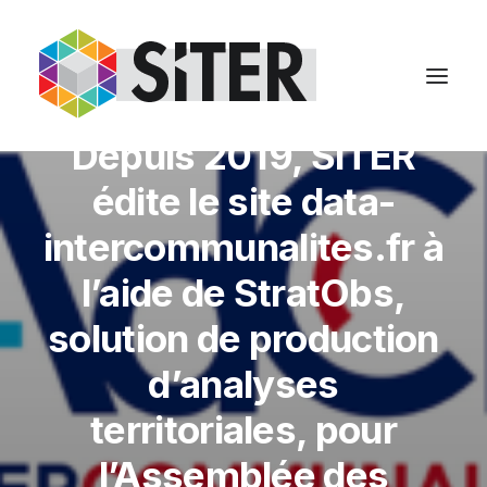
In
Non classé
,
Missions
•
7 décembre
2021
•
2 Minutes
Depuis 2019, SITER
édite le site data-
intercommunalites.fr à
l’aide de StratObs,
solution de production
d’analyses
territoriales, pour
l’Assemblée des